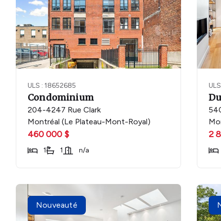
ULS : 18652685
ULS
Condominium
Du
204-4247 Rue Clark
540
Montréal (Le Plateau-Mont-Royal)
Mon
460 000 $
2 
1
1
n/a
Nouveauté