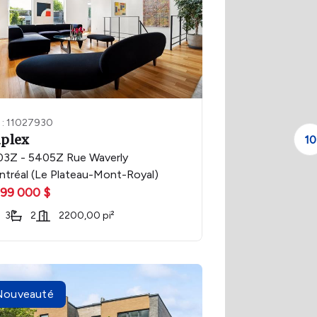
 : 11027930
plex
10
3Z - 5405Z Rue Waverly
tréal (Le Plateau-Mont-Royal)
899 000 $
3
2
2200,00 pi²
Nouveauté