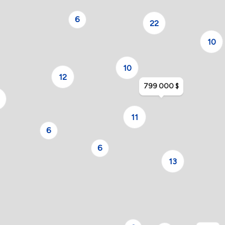
6
22
10
10
12
799 000 $
11
6
6
13